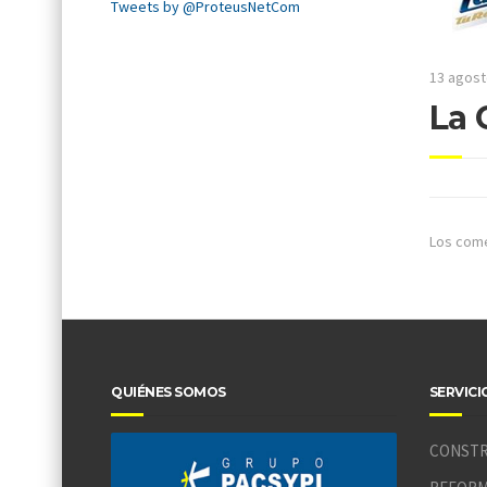
Tweets by @ProteusNetCom
13 agost
La 
Los come
QUIÉNES SOMOS
SERVICI
CONSTR