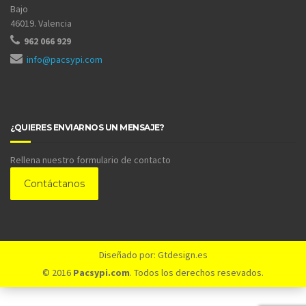
Bajo
46019. Valencia
962 066 929
info@pacsypi.com
¿QUIERES ENVIARNOS UN MENSAJE?
Rellena nuestro formulario de contacto
Contáctanos
Diseñado por: Gtdesign.es
© 2016
Pacsypi.com
. Todos los derechos resevados.